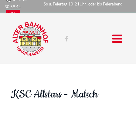
So u. Feiertag 10-21Uhr...oder bis Feierabend
30 59 44
E-MAIL
KSC Allstars - Malsch