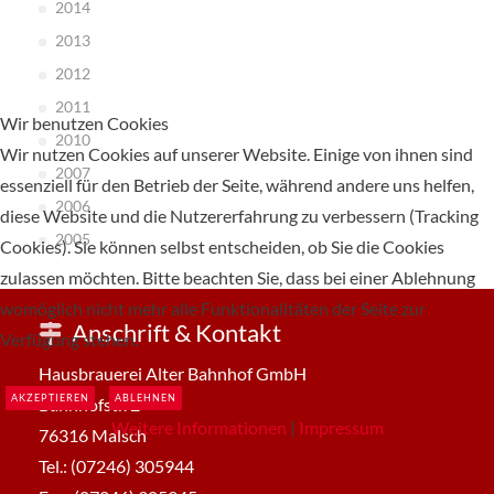
2014
2013
2012
2011
Wir benutzen Cookies
2010
Wir nutzen Cookies auf unserer Website. Einige von ihnen sind
2007
essenziell für den Betrieb der Seite, während andere uns helfen,
2006
diese Website und die Nutzererfahrung zu verbessern (Tracking
2005
Cookies). Sie können selbst entscheiden, ob Sie die Cookies
zulassen möchten. Bitte beachten Sie, dass bei einer Ablehnung
womöglich nicht mehr alle Funktionalitäten der Seite zur
Anschrift & Kontakt
Verfügung stehen.
Hausbrauerei Alter Bahnhof GmbH
AKZEPTIEREN
ABLEHNEN
Bahnhofstr. 2
Weitere Informationen
|
Impressum
76316 Malsch
Tel.: (07246) 305944