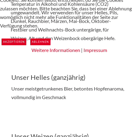
Temperatur in Alkohol und Kohlensäure (CO2)
zulassen möchten. Bitte beachten Sie, dass bei einer Ablehnung
umgewandelt. Wir verwenden für unser Helles, Pils,
womöglich nicht mehr alle Funktionalitäten der Seite zur
Dunkel, Rauchbier, Märzen, Mai-Bock, Oktober-
Verfügung stehen.
Festbier und Weihnachts-Bock untergärige, für
Weizen, Alt und den Weizenbock obergärige Hefe.
AKZEPTIEREN
ABLEHNEN
Weitere Informationen
|
Impressum
Unser Helles (ganzjährig)
Unser meistgetrunkenes Bier, betontes Hopfenaroma,
vollmundig im Geschmack
Unser Weizen (ganzjährig)