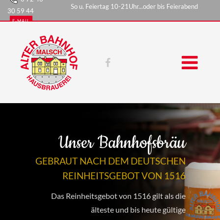
So u. Feiertag 10-21Uhr...oder bis Feierabend
30 59 44
E-MAIL
Unser Bahnhofsbräu
GEBRAUT NACH DEM DEUTSCHEN
REINHEITSGEBOT VON 1516
Das Reinheitsgebot von 1516 gilt als die
älteste und bis heute gültige