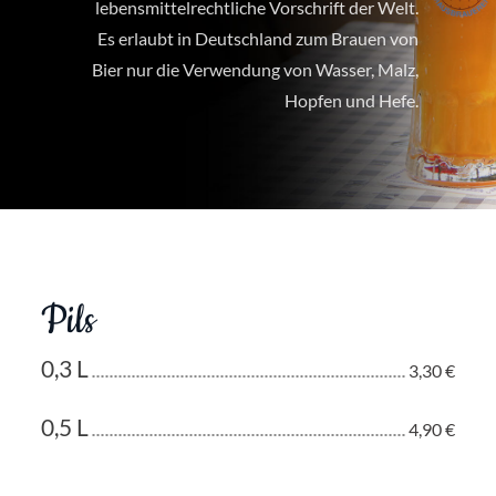
lebensmittelrechtliche Vorschrift der Welt.
Es erlaubt in Deutschland zum Brauen von
Bier nur die Verwendung von Wasser, Malz,
Hopfen und Hefe.
Pils
0,3 L
3,30 €
0,5 L
4,90 €