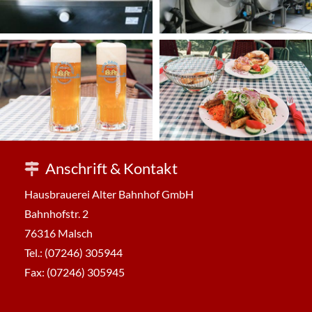
Anschrift & Kontakt
Hausbrauerei Alter Bahnhof GmbH
Bahnhofstr. 2
76316 Malsch
Tel.: (07246) 305944
Fax: (07246) 305945