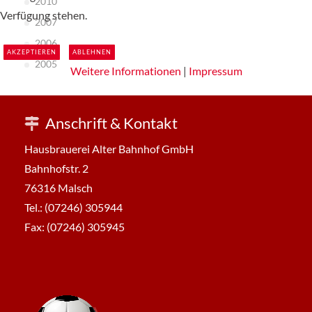
2010
Verfügung stehen.
2007
2006
AKZEPTIEREN
ABLEHNEN
2005
Weitere Informationen
|
Impressum
Anschrift & Kontakt
Hausbrauerei Alter Bahnhof GmbH
Bahnhofstr. 2
76316 Malsch
Tel.: (07246) 305944
Fax: (07246) 305945