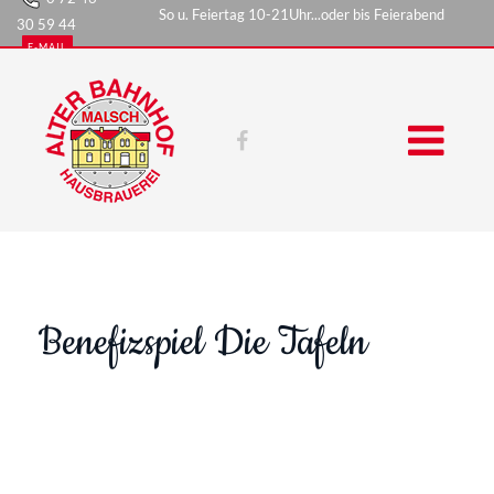
So u. Feiertag 10-21Uhr...oder bis Feierabend
30 59 44
E-MAIL
Benefizspiel Die Tafeln