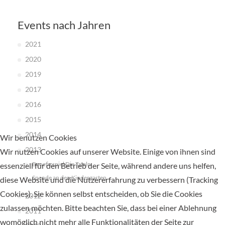
Events nach Jahren
2021
2020
2019
2017
2016
2015
2014
Wir benutzen Cookies
2013
Wir nutzen Cookies auf unserer Website. Einige von ihnen sind
Benefizspiel Die Tafeln
essenziell für den Betrieb der Seite, während andere uns helfen,
Spende an den Kindergarten
diese Website und die Nutzererfahrung zu verbessern (Tracking
Cookies). Sie können selbst entscheiden, ob Sie die Cookies
2012
zulassen möchten. Bitte beachten Sie, dass bei einer Ablehnung
2011
womöglich nicht mehr alle Funktionalitäten der Seite zur