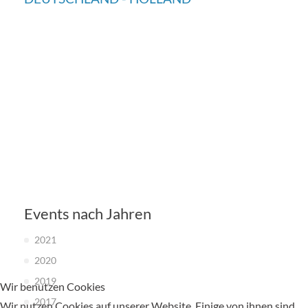
Events nach Jahren
2021
2020
2019
Wir benutzen Cookies
2017
Wir nutzen Cookies auf unserer Website. Einige von ihnen sind