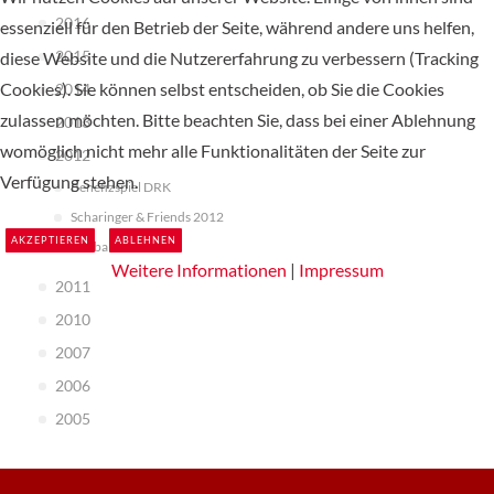
2016
essenziell für den Betrieb der Seite, während andere uns helfen,
2015
diese Website und die Nutzererfahrung zu verbessern (Tracking
Cookies). Sie können selbst entscheiden, ob Sie die Cookies
2014
zulassen möchten. Bitte beachten Sie, dass bei einer Ablehnung
2013
womöglich nicht mehr alle Funktionalitäten der Seite zur
2012
Verfügung stehen.
Benefizspiel DRK
Scharinger & Friends 2012
AKZEPTIEREN
ABLEHNEN
Fußball EM 2012
Weitere Informationen
|
Impressum
2011
2010
2007
2006
2005